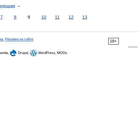
дующая
→
7
8
9
10
11
12
13
ка
,
Реклама на сайте
18+
omla,
Drupal,
WordPress, MODx.