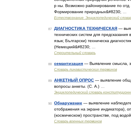
р ны. Возможно районирование по отд.
Формирование природных&#8230; …
Естествознание. Энциклопедический слова
ДИАГНОСТИКА ТЕХНИЧЕСКАЯ
— выяв
87
технических систем для предсказания 
язык; Български) техническа диагностика
(Немецкий&#8230; …
Строительный словарь
семантизация
— Выявление смысла, з
88
Словарь лингвистических терминов
АНКЕТНЫЙ ОПРОС
— выявление обще
89
вопросы анкеты. (С. А.) …
Энциклопедический словарь конституционн
Обнаружение
— выявление наблюдателе
90
отображения на экране индикатора), о
(космическом) пространстве, под водо
Словарь военных терминов