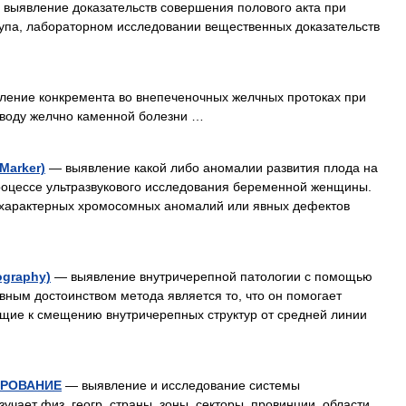
выявление доказательств совершения полового акта при
рупа, лабораторном исследовании вещественных доказательств
ение конкремента во внепеченочных желчных протоках при
оводу желчно каменной болезни …
Marker)
— выявление какой либо аномалии развития плода на
процессе ультразвукового исследования беременной женщины.
 характерных хромосомных аномалий или явных дефектов
graphy)
— выявление внутричерепной патологии с помощью
вным достоинством метода является то, что он помогает
ящие к смещению внутричерепных структур от средней линии
ИРОВАНИЕ
— выявление и исследование системы
чает физ. геогр. страны, зоны, секторы, провинции, области,