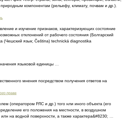
 природным компонентам (рельефу, климату, почвам и др.).
рь
ление и изучение признаков, характеризующих состояние
возможных отклонений от рабочего состояния (Болгарский
 (Чешский язык; Čeština) technická diagnostika
начения языковой единицы …
ственного мнения посредством получения ответов на
ого права
м (оператором РЛС и др.) того нли иного объекта (его
пределение его положения на местности, в воздушном
й илн на водной поверхности, а также характера&#8230; …