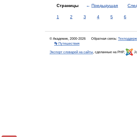
Страницы
←
Предыдущая
Сле
1
2
3
4
5
6
© Академик, 2000-2026
Обратная связь:
Техподдерж
👣 Путешествия
Экспорт словарей на сайты
, сделанные на PHP,
Jo