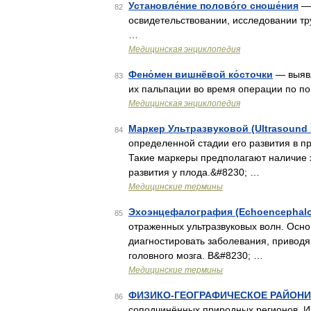
Установле́ние полово́го сноше́ния
— 
82
освидетельствовании, исследовании т
…
Медицинская энциклопедия
Фено́мен вишнёвой ко́сточки
— выявл
83
их пальпации во время операции по п
Медицинская энциклопедия
Маркер Ультразвуковой (Ultrasound 
84
определенной стадии его развития в 
Такие маркеры предполагают наличие
развития у плода.&#8230; …
Медицинские термины
Эхоэнцефалография (Echoencephalo
85
отраженных ультразвуковых волн. Осно
диагностировать заболевания, привод
головного мозга. В&#8230; …
Медицинские термины
ФИЗИКО-ГЕОГРАФИЧЕСКОЕ РАЙОН
86
соподчинённых природных регионов. Изу