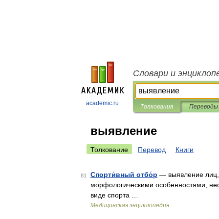
Словари и энциклоп
academic.ru
Толкования
Переводы
выявление
Толкование
Перевод
Книги
Спорти́вный отбо́р
— выявление лиц,
81
морфологическими особенностями, не
виде спорта …
Медицинская энциклопедия